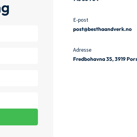
ng
E-post
post@besthaandverk.no
Adresse
Fredbohavna 35, 3919 Por