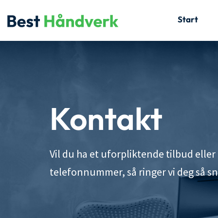
Skip
Start
to
content
Kontakt
Vil du ha et uforpliktende tilbud elle
telefonnummer, så ringer vi deg så s