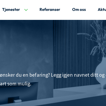
Tjenester
Referanser
Om oss
Aktu
r ønsker du en befaring? Legg igjen navnet ditt og 
nart som mulig.