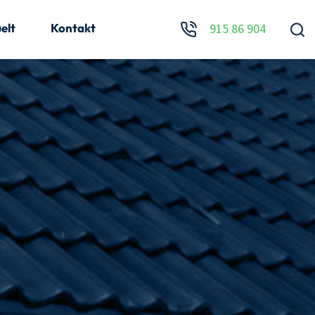
elt
Kontakt
915 86 904