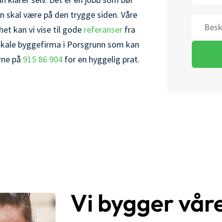
 klarer selv. Det er en jobb som bør
n skal være på den trygge siden. Våre
Beskrive
et kan vi vise til gode
referanser
fra
n lokale byggefirma i Porsgrunn som kan
erne på
915 86 904
for en hyggelig prat.
Vi bygger våre