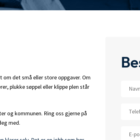
Bes
tt om det små eller store oppgaver. Om
Navn
rer, plukke søppel eller klippe plen står
Telefon
rifter og kommunen. Ring oss gjerne på
 deg med.
E-
post