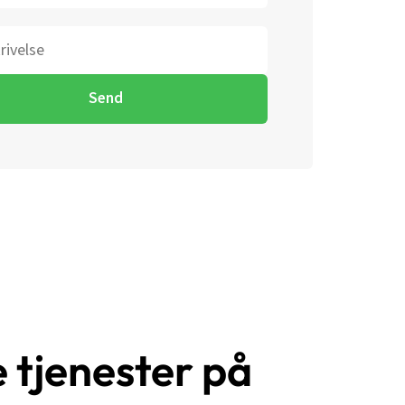
lse
Send
 tjenester på