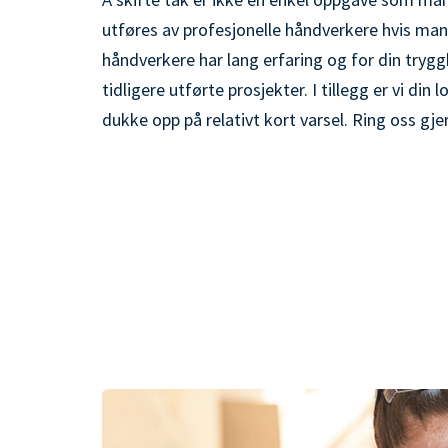
Å skifte tak er ikke en enkel oppgave som mann
utføres av profesjonelle håndverkere hvis man
håndverkere har lang erfaring og for din tryggh
tidligere utførte prosjekter. I tillegg er vi di
dukke opp på relativt kort varsel. Ring oss gj