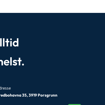
ltid
helst.
dresse
redbohavna 35, 3919 Porsgrunn