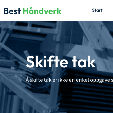
Skip
Start
to
content
Skifte tak
Å skifte tak er ikke en enkel oppgave